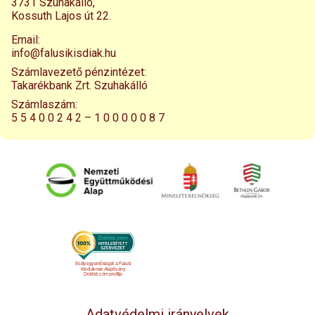
3731 Szuhakálló,
Kossuth Lajos út 22.
Email:
info@falusikisdiak.hu
Számlavezető pénzintézet:
Takarékbank Zrt. Szuhakálló
Számlaszám:
5 5 4 0 0 2 4 2 – 1 0 0 0 0 0 8 7
Esélyegyenlőséget a Falusi
Kisdiáknak Alapítvány
Doklist.com profilja
Adatvédelmi irányelvek