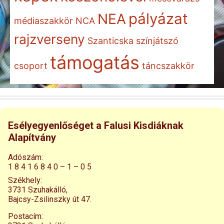
pályázat
NEA
médiaszakkör
NCA
rajzverseny
Szanticska
színjátszó
támogatás
csoport
táncszakkör
Esélyegyenlőséget a Falusi Kisdiáknak
Alapítvány
Adószám:
1 8 4 1 6 8 4 0 – 1 – 0 5
Székhely:
3731 Szuhakálló,
Bajcsy-Zsilinszky út 47.
Postacím: