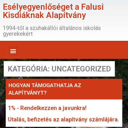
Esélyegyenlőséget a Falusi
Kisdiáknak Alapítvány
1994-től a szuhakállói általános iskolás
gyerekekért
KATEGÓRIA: UNCATEGORIZED
HOGYAN TÁMOGATHATJA AZ
ALAPÍTVÁNYT?
1% - Rendelkezzen a javunkra!
Utalás, befizetés az alapítvány számlájára.