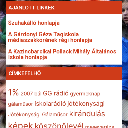
AJÁNLOTT LINKEK
Szuhakálló honlapja
A Gárdonyi Géza Tagiskola
médiaszakkörének régi honlapja
A Kazincbarcikai Pollack Mihály Általános
Iskola honlapja
CÍMKEFELHŐ
1%
GG rádió
2007
bál
gyermeknap
iskolarádió
jótékonysági
gálaműsor
kirándulás
Jótékonysági Gálaműsor
képek
köszönőlevél
mesevarázs