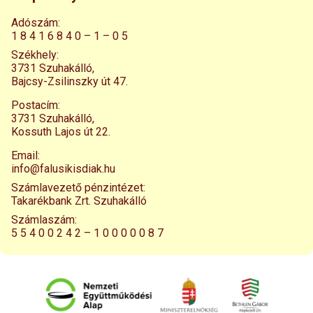
Adószám:
1 8 4 1 6 8 4 0 – 1 – 0 5
Székhely:
3731 Szuhakálló,
Bajcsy-Zsilinszky út 47.
Postacím:
3731 Szuhakálló,
Kossuth Lajos út 22.
Email:
info@falusikisdiak.hu
Számlavezető pénzintézet:
Takarékbank Zrt. Szuhakálló
Számlaszám:
5 5 4 0 0 2 4 2 – 1 0 0 0 0 0 8 7