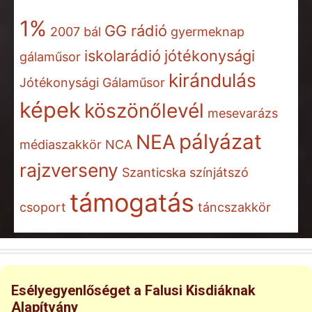
1%
GG rádió
2007
bál
gyermeknap
iskolarádió
jótékonysági
gálaműsor
kirándulás
Jótékonysági Gálaműsor
képek
köszönőlevél
mesevarázs
pályázat
NEA
médiaszakkör
NCA
rajzverseny
Szanticska
színjátszó
támogatás
csoport
táncszakkör
Esélyegyenlőséget a Falusi Kisdiáknak
Alapítvány