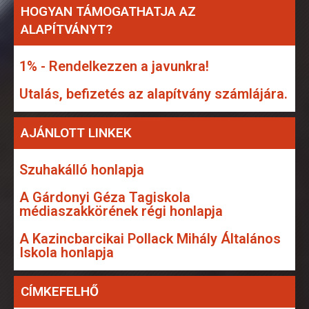
HOGYAN TÁMOGATHATJA AZ
ALAPÍTVÁNYT?
1% - Rendelkezzen a javunkra!
Utalás, befizetés az alapítvány számlájára.
AJÁNLOTT LINKEK
Szuhakálló honlapja
A Gárdonyi Géza Tagiskola
médiaszakkörének régi honlapja
A Kazincbarcikai Pollack Mihály Általános
Iskola honlapja
CÍMKEFELHŐ