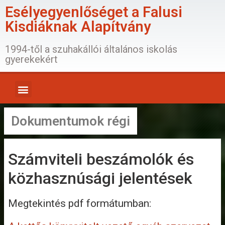
Esélyegyenlőséget a Falusi
Kisdiáknak Alapítvány
1994-től a szuhakállói általános iskolás
gyerekekért
Dokumentumok régi
Számviteli beszámolók és
közhasznúsági jelentések
Megtekintés pdf formátumban: