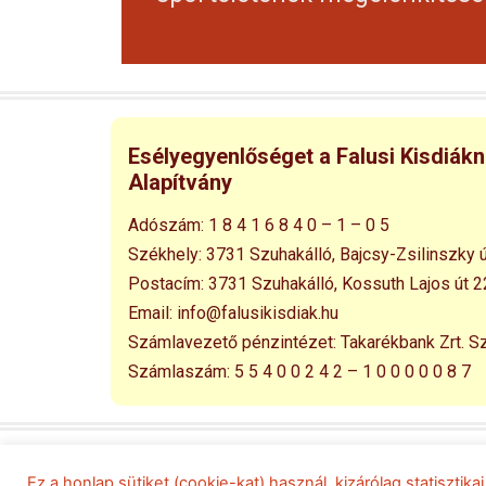
Esélyegyenlőséget a Falusi Kisdiák
Alapítvány
Adószám:
1 8 4 1 6 8 4 0 – 1 – 0 5
Székhely:
3731 Szuhakálló,
Bajcsy-Zsilinszky ú
Postacím:
3731 Szuhakálló,
Kossuth Lajos út 2
Email:
info@falusikisdiak.hu
Számlavezető pénzintézet:
Takarékbank Zrt. S
Számlaszám:
5 5 4 0 0 2 4 2 – 1 0 0 0 0 0 8 7
Ez a honlap sütiket (cookie-kat) használ, kizárólag statisztika