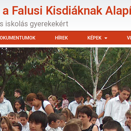
a Falusi Kisdiáknak Alap
os iskolás gyerekekért
OKUMENTUMOK
HÍREK
KÉPEK
V