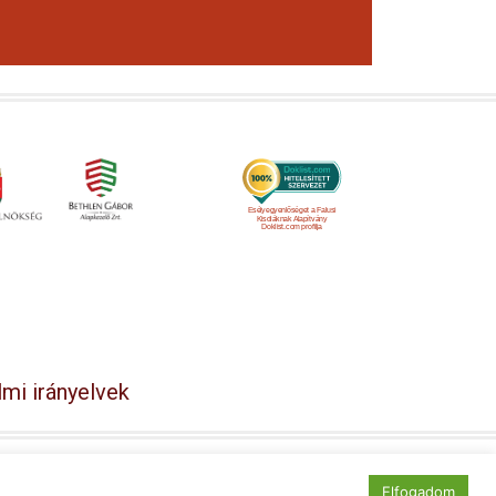
Esélyegyenlőséget a Falusi
Kisdiáknak Alapítvány
Doklist.com profilja
mi irányelvek
y
Elfogadom