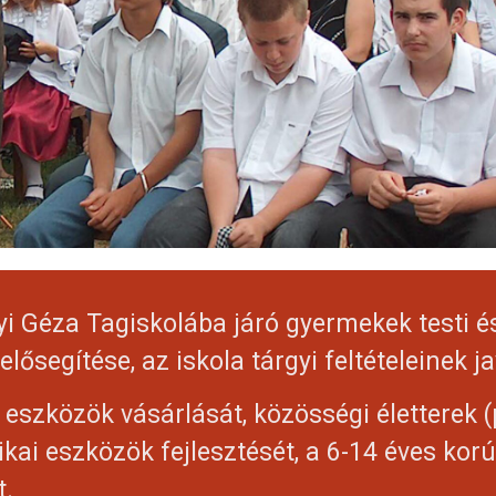
i Géza Tagiskolába járó gyermekek testi és
lősegítése, az iskola tárgyi feltételeinek ja
eszközök vásárlását, közösségi életterek (p
i eszközök fejlesztését, a 6-14 éves korú 
t.