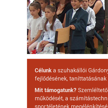
Célunk
a szuhakállói Gárdony
fejlődésének, taníttatásának e
Mit támogatunk?
Szemléltető 
működését, a számítástechnika
sportéletének megélénkítésé