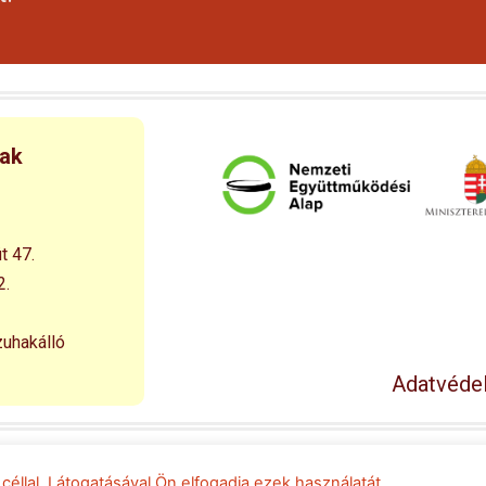
nak
t 47.
2.
zuhakálló
Adatvédel
© 1994 – 2026 Esélyegyenlőséget a Falusi Kisdiáknak Alapítván
i céllal. Látogatásával Ön elfogadja ezek használatát.