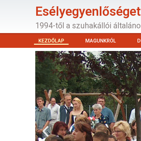
Esélyegyenlőséget 
1994-től a szuhakállói általán
KEZDŐLAP
MAGUNKRÓL
D