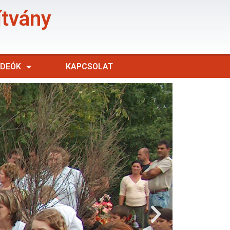
ítvány
IDEÓK
KAPCSOLAT