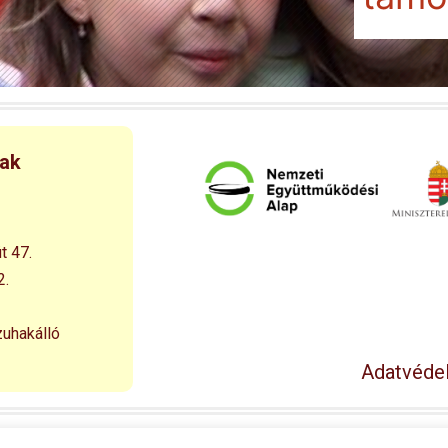
nak
t 47.
2.
zuhakálló
Adatvédel
© 1994 – 2026 Esélyegyenlőséget a Falusi Kisdiáknak Alapítván