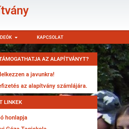
ítvány
IDEÓK
KAPCSOLAT
TÁMOGATHATJA AZ ALAPÍTVÁNYT?
elkezzen a javunkra!
efizetés az alapítvány számlájára.
T LINKEK
ó honlapja