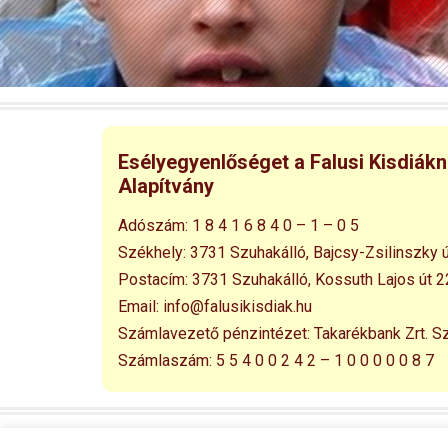
Esélyegyenlőséget a Falusi Kisdiák
Alapítvány
Adószám:
1 8 4 1 6 8 4 0 – 1 – 0 5
Székhely:
3731 Szuhakálló,
Bajcsy-Zsilinszky ú
Postacím:
3731 Szuhakálló,
Kossuth Lajos út 2
Email:
info@falusikisdiak.hu
Számlavezető pénzintézet:
Takarékbank Zrt. S
Számlaszám:
5 5 4 0 0 2 4 2 – 1 0 0 0 0 0 8 7