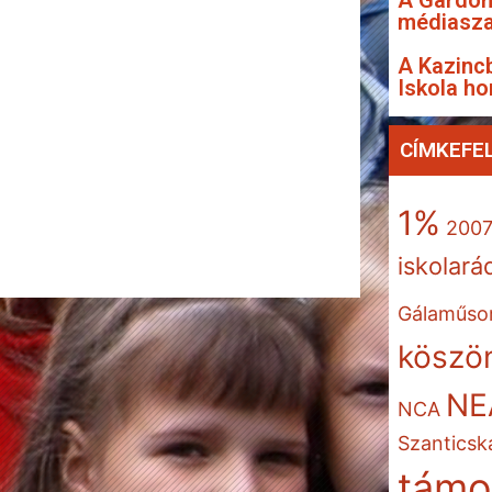
A Gárdon
médiasza
A Kazincb
Iskola ho
CÍMKEFE
1%
200
iskolará
Gálaműso
köszön
NE
NCA
Szanticsk
támo