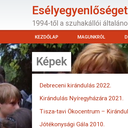
Esélyegyenlőséget 
1994-től a szuhakállói általán
KEZDŐLAP
MAGUNKRÓL
D
Képek
Debreceni kirándulás 2022.
Kirándulás Nyíregyházára 2021.
Tisza-tavi Ökocentrum – Kirándu
Jótékonysági Gála 2010.