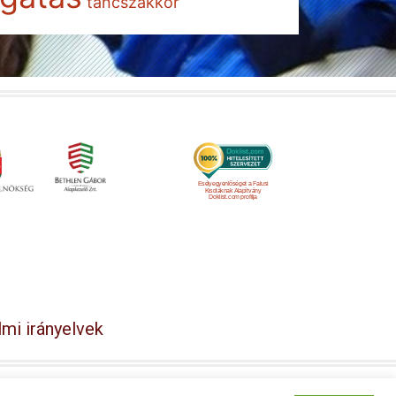
táncszakkör
Esélyegyenlőséget a Falusi
Kisdiáknak Alapítvány
Doklist.com profilja
mi irányelvek
y