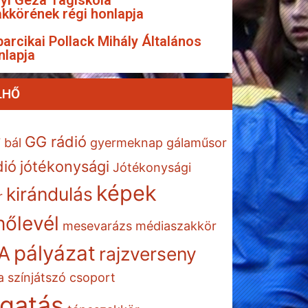
yi Géza Tagiskola
kkörének régi honlapja
arcikai Pollack Mihály Általános
nlapja
LHŐ
GG rádió
7
bál
gyermeknap
gálaműsor
dió
jótékonysági
Jótékonysági
képek
kirándulás
r
őlevél
mesevarázs
médiaszakkör
pályázat
A
rajzverseny
a
színjátszó csoport
gatás