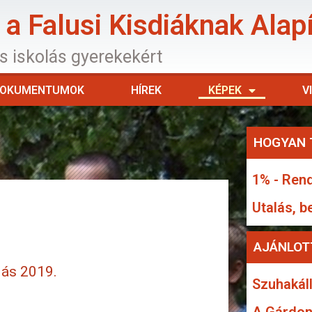
a Falusi Kisdiáknak Alap
os iskolás gyerekekért
OKUMENTUMOK
HÍREK
KÉPEK
V
HOGYAN 
1% - Rend
Utalás, b
AJÁNLOT
lás 2019.
Szuhakáll