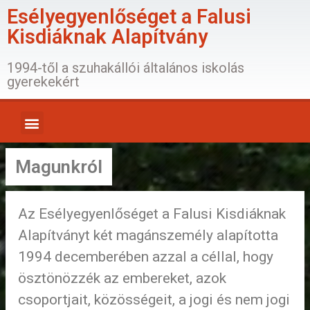
Esélyegyenlőséget a Falusi
Kisdiáknak Alapítvány
1994-től a szuhakállói általános iskolás
gyerekekért
Magunkról
Az Esélyegyenlőséget a Falusi Kisdiáknak
Alapítványt két magánszemély alapította
1994 decemberében azzal a céllal, hogy
ösztönözzék az embereket, azok
csoportjait, közösségeit, a jogi és nem jogi