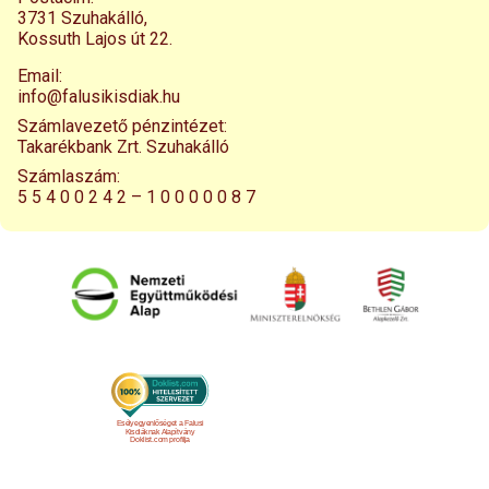
3731 Szuhakálló,
Kossuth Lajos út 22.
Email:
info@falusikisdiak.hu
Számlavezető pénzintézet:
Takarékbank Zrt. Szuhakálló
Számlaszám:
5 5 4 0 0 2 4 2 – 1 0 0 0 0 0 8 7
Esélyegyenlőséget a Falusi
Kisdiáknak Alapítvány
Doklist.com profilja