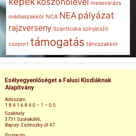
képek
köszönőlevél
mesevarázs
pályázat
NEA
médiaszakkör
NCA
rajzverseny
Szanticska
színjátszó
támogatás
csoport
táncszakkör
Esélyegyenlőséget a Falusi Kisdiáknak
Alapítvány
Adószám:
1 8 4 1 6 8 4 0 – 1 – 0 5
Székhely:
3731 Szuhakálló,
Bajcsy-Zsilinszky út 47.
Postacím: