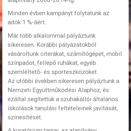
Minden évben kampányt folytatunk az
adók 1 %-áért.
Már több alkalommal pályáztunk
sikeresen. Korábbi pályázatokból
vásároltunk citerákat, számítógépet, mobil
színpadot, fellépő ruhákat, egyéb
szemléltető- és sporteszközöket.
Az utóbbi években sikeresen pályáztunk a
Nemzeti Együttműködési Alaphoz, és
ezáltal segítettük a szuhakállói általános
iskolások tanulási feltételeinek javítását,
színesítését.
A kuratórium tagjai, az alapítvány