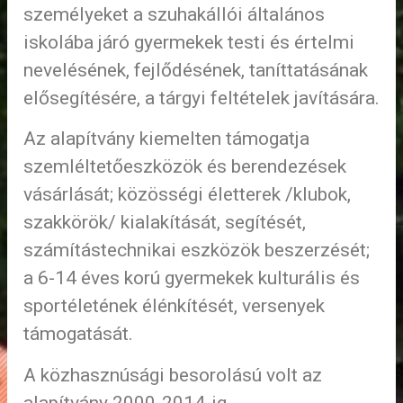
személyeket a szuhakállói általános
iskolába járó gyermekek testi és értelmi
nevelésének, fejlődésének, taníttatásának
elősegítésére, a tárgyi feltételek javítására.
Az alapítvány kiemelten támogatja
szemléltetőeszközök és berendezések
vásárlását; közösségi életterek /klubok,
szakkörök/ kialakítását, segítését,
számítástechnikai eszközök beszerzését;
a 6-14 éves korú gyermekek kulturális és
sportéletének élénkítését, versenyek
támogatását.
A közhasznúsági besorolású volt az
alapítvány 2000-2014-ig.