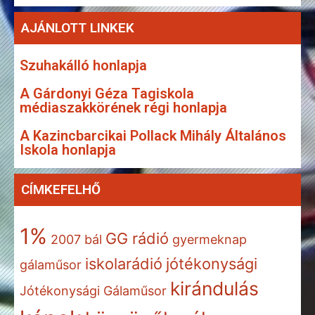
AJÁNLOTT LINKEK
Szuhakálló honlapja
A Gárdonyi Géza Tagiskola
médiaszakkörének régi honlapja
A Kazincbarcikai Pollack Mihály Általános
Iskola honlapja
CÍMKEFELHŐ
1%
GG rádió
2007
bál
gyermeknap
iskolarádió
jótékonysági
gálaműsor
kirándulás
Jótékonysági Gálaműsor