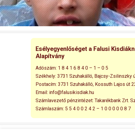
Esélyegyenlőséget a Falusi Kisdiák
Alapítvány
Adószám:
1 8 4 1 6 8 4 0 – 1 – 0 5
Székhely:
3731 Szuhakálló,
Bajcsy-Zsilinszky ú
Postacím:
3731 Szuhakálló,
Kossuth Lajos út 2
Email:
info@falusikisdiak.hu
Számlavezető pénzintézet:
Takarékbank Zrt. S
Számlaszám:
5 5 4 0 0 2 4 2 – 1 0 0 0 0 0 8 7