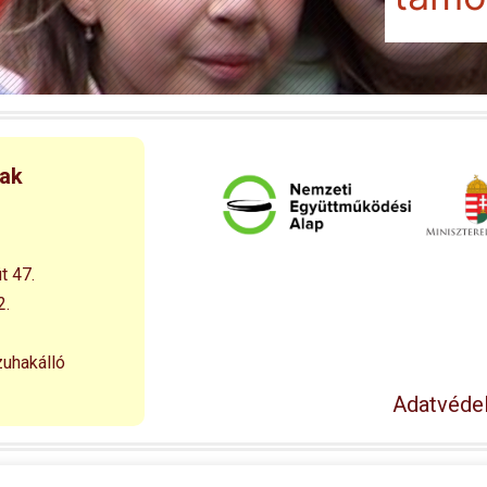
nak
t 47.
2.
zuhakálló
Adatvédel
© 1994 – 2026 Esélyegyenlőséget a Falusi Kisdiáknak Alapítván