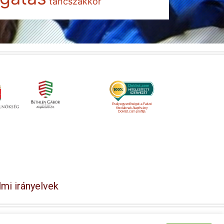
táncszakkör
Esélyegyenlőséget a Falusi
Kisdiáknak Alapítvány
Doklist.com profilja
mi irányelvek
y