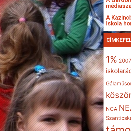
A Gárdon
médiasza
A Kazincb
Iskola ho
CÍMKEFE
1%
200
iskolará
Gálaműso
köszön
NE
NCA
Szanticsk
támo