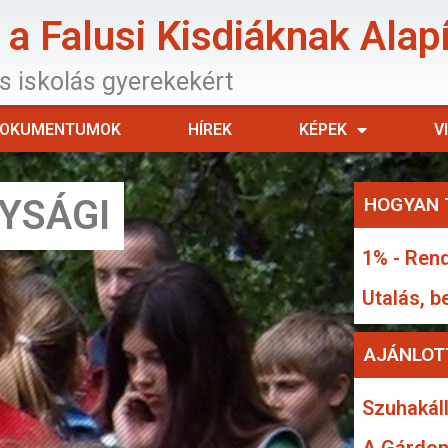
a Falusi Kisdiáknak Alap
os iskolás gyerekekért
OKUMENTUMOK
HÍREK
KÉPEK
V
YSÁGI
HOGYAN 
1% - Rend
Utalás, b
AJÁNLOT
Szuhakáll