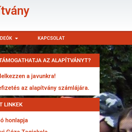
ítvány
IDEÓK
KAPCSOLAT
TÁMOGATHATJA AZ ALAPÍTVÁNYT?
elkezzen a javunkra!
efizetés az alapítvány számlájára.
T LINKEK
ó honlapja