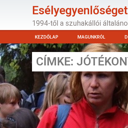
Esélyegyenlőséget 
1994-től a szuhakállói általán
KEZDŐLAP
MAGUNKRÓL
D
CÍMKE: JÓTÉKON