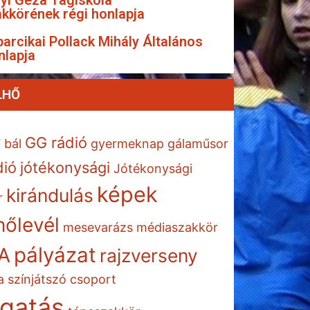
yi Géza Tagiskola
kkörének régi honlapja
arcikai Pollack Mihály Általános
nlapja
LHŐ
GG rádió
7
bál
gyermeknap
gálaműsor
dió
jótékonysági
Jótékonysági
képek
kirándulás
r
őlevél
mesevarázs
médiaszakkör
pályázat
A
rajzverseny
a
színjátszó csoport
gatás