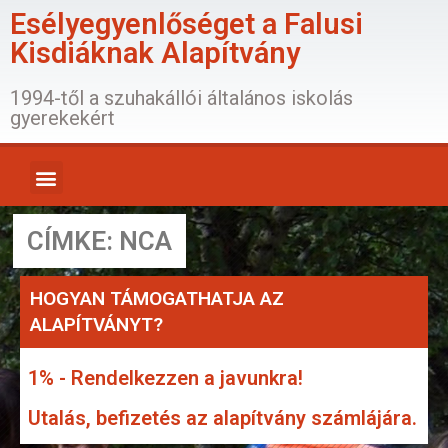
Esélyegyenlőséget a Falusi
Kisdiáknak Alapítvány
1994-től a szuhakállói általános iskolás
gyerekekért
CÍMKE: NCA
HOGYAN TÁMOGATHATJA AZ
ALAPÍTVÁNYT?
1% - Rendelkezzen a javunkra!
Utalás, befizetés az alapítvány számlájára.