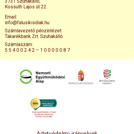
3731 Szuhakálló,
Kossuth Lajos út 22.
Email:
info@falusikisdiak.hu
Számlavezető pénzintézet:
Takarékbank Zrt. Szuhakálló
Számlaszám:
5 5 4 0 0 2 4 2 – 1 0 0 0 0 0 8 7
Esélyegyenlőséget a Falusi
Kisdiáknak Alapítvány
Doklist.com profilja
Adatvédelmi irányelvek