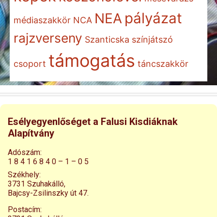
pályázat
NEA
médiaszakkör
NCA
rajzverseny
Szanticska
színjátszó
támogatás
csoport
táncszakkör
Esélyegyenlőséget a Falusi Kisdiáknak
Alapítvány
Adószám:
1 8 4 1 6 8 4 0 – 1 – 0 5
Székhely:
3731 Szuhakálló,
Bajcsy-Zsilinszky út 47.
Postacím: