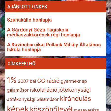
AJÁNLOTT LINKEK
Szuhakálló honlapja
A Gárdonyi Géza Tagiskola
médiaszakkörének régi honlapja
A Kazincbarcikai Pollack Mihály Általános
Iskola honlapja
CÍMKEFELHŐ
1%
GG rádió
2007
bál
gyermeknap
iskolarádió
jótékonysági
gálaműsor
kirándulás
Jótékonysági Gálaműsor
képek
köszönőlevél
mesevarázs