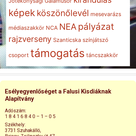
Jótékonysági Gálaműsor
képek
köszönőlevél
mesevarázs
pályázat
NEA
médiaszakkör
NCA
rajzverseny
Szanticska
színjátszó
támogatás
csoport
táncszakkör
Esélyegyenlőséget a Falusi Kisdiáknak
Alapítvány
Adószám:
1 8 4 1 6 8 4 0 – 1 – 0 5
Székhely:
3731 Szuhakálló,