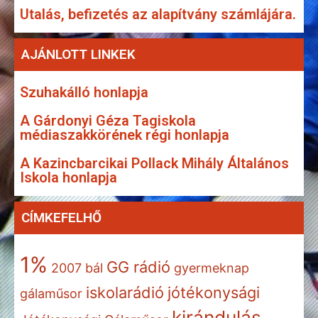
Utalás, befizetés az alapítvány számlájára.
AJÁNLOTT LINKEK
Szuhakálló honlapja
A Gárdonyi Géza Tagiskola
médiaszakkörének régi honlapja
A Kazincbarcikai Pollack Mihály Általános
Iskola honlapja
CÍMKEFELHŐ
1%
GG rádió
2007
bál
gyermeknap
iskolarádió
jótékonysági
gálaműsor
kirándulás