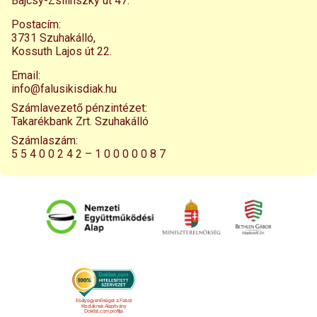
Bajcsy-Zsilinszky út 47.
Postacím:
3731 Szuhakálló,
Kossuth Lajos út 22.
Email:
info@falusikisdiak.hu
Számlavezető pénzintézet:
Takarékbank Zrt. Szuhakálló
Számlaszám:
5 5 4 0 0 2 4 2 – 1 0 0 0 0 0 8 7
Esélyegyenlőséget a Falusi
Kisdiáknak Alapítvány
Doklist.com profilja