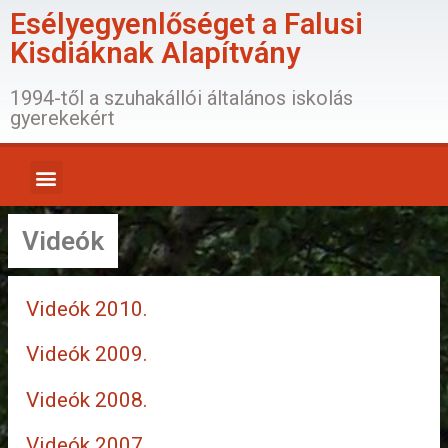
Esélyegyenlőséget a Falusi
Kisdiáknak Alapítvány
1994-től a szuhakállói általános iskolás
gyerekekért
Videók
Videók 2010.
Videók 2009.
Videók 2008.
Videók 2007.