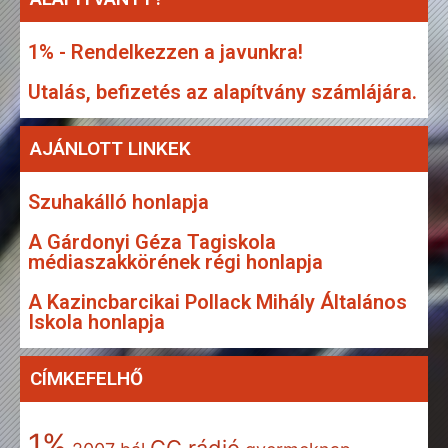
1% - Rendelkezzen a javunkra!
Utalás, befizetés az alapítvány számlájára.
AJÁNLOTT LINKEK
Szuhakálló honlapja
A Gárdonyi Géza Tagiskola
médiaszakkörének régi honlapja
A Kazincbarcikai Pollack Mihály Általános
Iskola honlapja
CÍMKEFELHŐ
1%
GG rádió