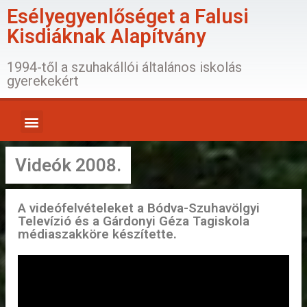
Esélyegyenlőséget a Falusi
Kisdiáknak Alapítvány
1994-től a szuhakállói általános iskolás
gyerekekért
Videók 2008.
A videófelvételeket a Bódva-Szuhavölgyi
Televízió és a Gárdonyi Géza Tagiskola
médiaszakköre készítette.