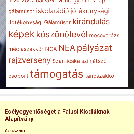
2007
bál
gyermeknap
iskolarádió
jótékonysági
gálaműsor
kirándulás
Jótékonysági Gálaműsor
képek
köszönőlevél
mesevarázs
pályázat
NEA
médiaszakkör
NCA
rajzverseny
Szanticska
színjátszó
támogatás
csoport
táncszakkör
Esélyegyenlőséget a Falusi Kisdiáknak
Alapítvány
Adószám: