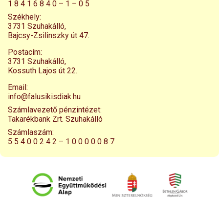
1 8 4 1 6 8 4 0 – 1 – 0 5
Székhely:
3731 Szuhakálló,
Bajcsy-Zsilinszky út 47.
Postacím:
3731 Szuhakálló,
Kossuth Lajos út 22.
Email:
info@falusikisdiak.hu
Számlavezető pénzintézet:
Takarékbank Zrt. Szuhakálló
Számlaszám:
5 5 4 0 0 2 4 2 – 1 0 0 0 0 0 8 7