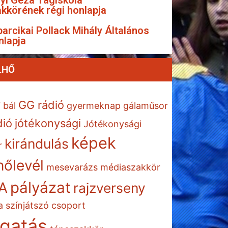
yi Géza Tagiskola
kkörének régi honlapja
arcikai Pollack Mihály Általános
nlapja
LHŐ
GG rádió
7
bál
gyermeknap
gálaműsor
dió
jótékonysági
Jótékonysági
képek
kirándulás
r
őlevél
mesevarázs
médiaszakkör
pályázat
A
rajzverseny
a
színjátszó csoport
gatás