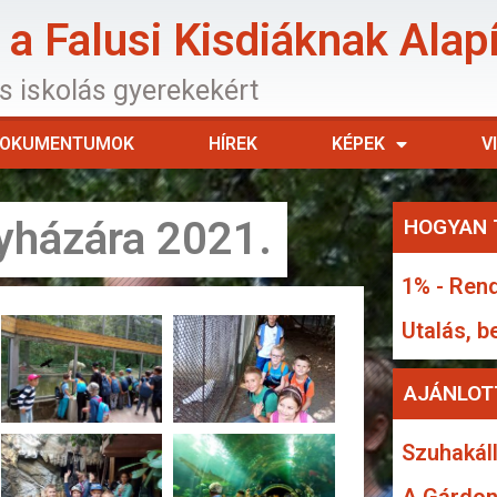
a Falusi Kisdiáknak Alap
os iskolás gyerekekért
OKUMENTUMOK
HÍREK
KÉPEK
V
yházára 2021.
HOGYAN 
1% - Rend
Utalás, b
AJÁNLOT
Szuhakáll