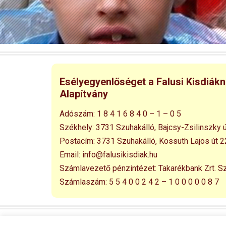
Esélyegyenlőséget a Falusi Kisdiák
Alapítvány
Adószám:
1 8 4 1 6 8 4 0 – 1 – 0 5
Székhely:
3731 Szuhakálló,
Bajcsy-Zsilinszky ú
Postacím:
3731 Szuhakálló,
Kossuth Lajos út 2
Email:
info@falusikisdiak.hu
Számlavezető pénzintézet:
Takarékbank Zrt. S
Számlaszám:
5 5 4 0 0 2 4 2 – 1 0 0 0 0 0 8 7