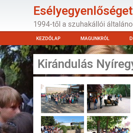
Esélyegyenlőséget 
1994-től a szuhakállói általán
KEZDŐLAP
MAGUNKRÓL
D
Kirándulás Nyíreg