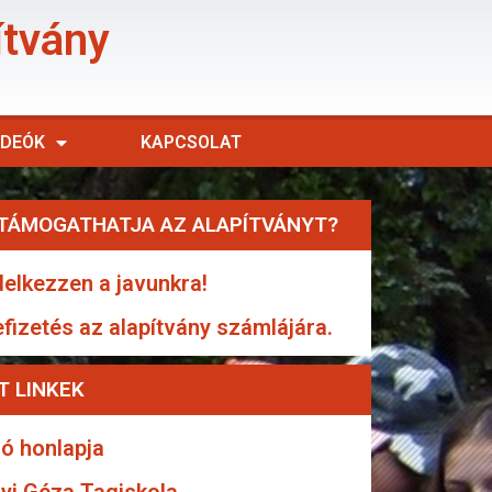
ítvány
IDEÓK
KAPCSOLAT
TÁMOGATHATJA AZ ALAPÍTVÁNYT?
elkezzen a javunkra!
efizetés az alapítvány számlájára.
T LINKEK
ó honlapja