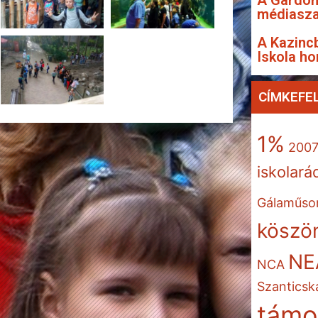
A Gárdon
médiasza
A Kazincb
Iskola ho
CÍMKEFE
1%
200
iskolará
Gálaműso
köszön
NE
NCA
Szanticsk
támo