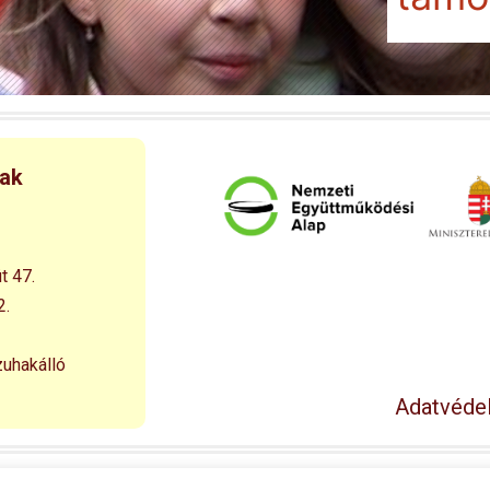
nak
t 47.
2.
zuhakálló
Adatvédel
© 1994 – 2026 Esélyegyenlőséget a Falusi Kisdiáknak Alapítván