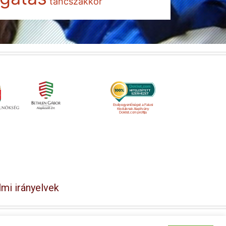
táncszakkör
Esélyegyenlőséget a Falusi
Kisdiáknak Alapítvány
Doklist.com profilja
mi irányelvek
y