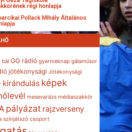
yi Géza Tagiskola
kkörének régi honlapja
arcikai Pollack Mihály Általános
nlapja
LHŐ
GG rádió
7
bál
gyermeknap
gálaműsor
dió
jótékonysági
Jótékonysági
képek
kirándulás
r
őlevél
mesevarázs
médiaszakkör
pályázat
A
rajzverseny
a
színjátszó csoport
gatás