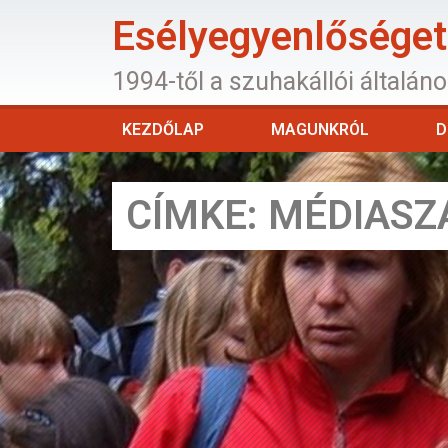
Esélyegyenlőséget 
1994-től a szuhakállói általán
KEZDŐLAP
MAGUNKRÓL
D
CÍMKE: MÉDIAS