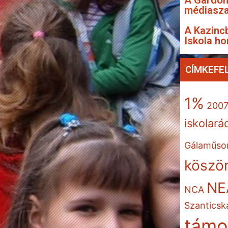
A Gárdon
médiasza
A Kazincb
Iskola ho
CÍMKEFE
1%
200
iskolará
Gálaműso
köszön
NE
NCA
Szanticsk
támo