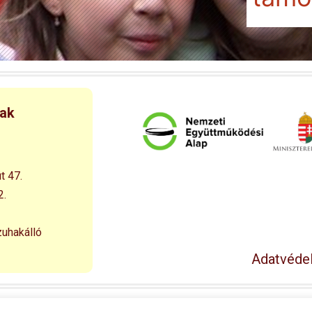
nak
t 47.
2.
zuhakálló
Adatvédel
© 1994 – 2026 Esélyegyenlőséget a Falusi Kisdiáknak Alapítván