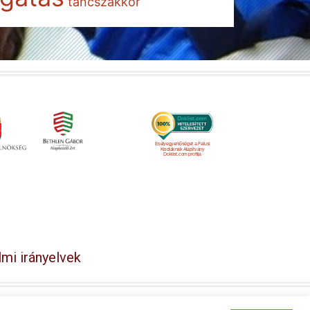
táncszakkör
Esélyegyenlőséget a Falusi
Kisdiáknak Alapítvány
Doklist.com profilja
mi irányelvek
y