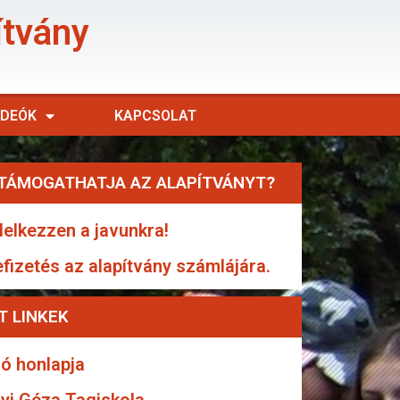
ítvány
IDEÓK
KAPCSOLAT
TÁMOGATHATJA AZ ALAPÍTVÁNYT?
elkezzen a javunkra!
efizetés az alapítvány számlájára.
T LINKEK
ó honlapja