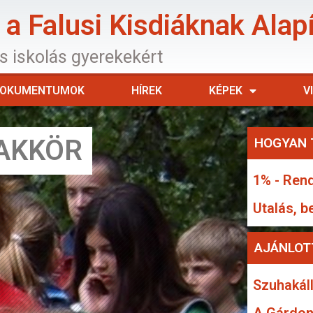
a Falusi Kisdiáknak Alap
os iskolás gyerekekért
OKUMENTUMOK
HÍREK
KÉPEK
V
ZAKKÖR
HOGYAN 
1% - Rend
Utalás, b
AJÁNLOT
Szuhakáll