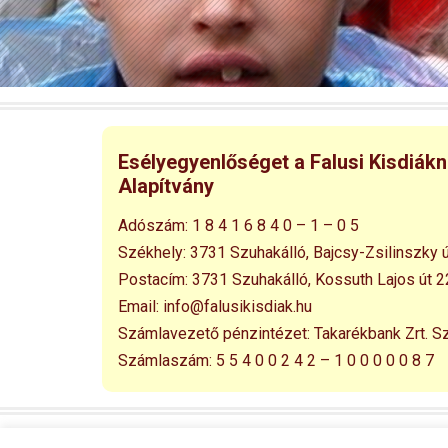
Esélyegyenlőséget a Falusi Kisdiák
Alapítvány
Adószám:
1 8 4 1 6 8 4 0 – 1 – 0 5
Székhely:
3731 Szuhakálló,
Bajcsy-Zsilinszky ú
Postacím:
3731 Szuhakálló,
Kossuth Lajos út 2
Email:
info@falusikisdiak.hu
Számlavezető pénzintézet:
Takarékbank Zrt. S
Számlaszám:
5 5 4 0 0 2 4 2 – 1 0 0 0 0 0 8 7