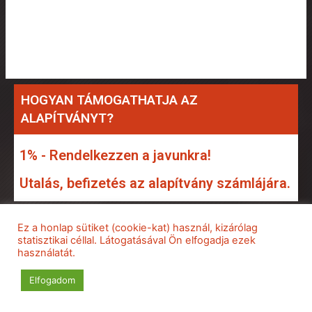
HOGYAN TÁMOGATHATJA AZ
ALAPÍTVÁNYT?
1% - Rendelkezzen a javunkra!
Utalás, befizetés az alapítvány számlájára.
AJÁNLOTT LINKEK
Ez a honlap sütiket (cookie-kat) használ, kizárólag
statisztikai céllal. Látogatásával Ön elfogadja ezek
használatát.
Szuhakálló honlapja
Elfogadom
A Gárdonyi Géza Tagiskola
médiaszakkörének régi honlapja