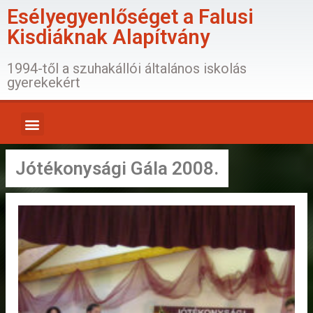
Esélyegyenlőséget a Falusi
Kisdiáknak Alapítvány
1994-től a szuhakállói általános iskolás
gyerekekért
Jótékonysági Gála 2008.