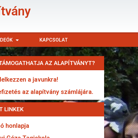
ítvány
IDEÓK
KAPCSOLAT
TÁMOGATHATJA AZ ALAPÍTVÁNYT?
elkezzen a javunkra!
efizetés az alapítvány számlájára.
T LINKEK
ó honlapja