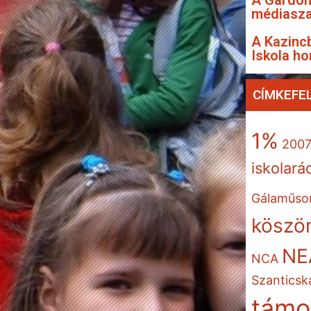
A Gárdon
médiasza
A Kazincb
Iskola ho
CÍMKEFE
1%
200
iskolará
Gálaműso
köszön
NE
NCA
Szanticsk
támo