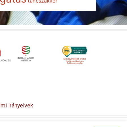
táncszakkör
Esélyegyenlőséget a Falusi
Kisdiáknak Alapítvány
Doklist.com profilja
mi irányelvek
y