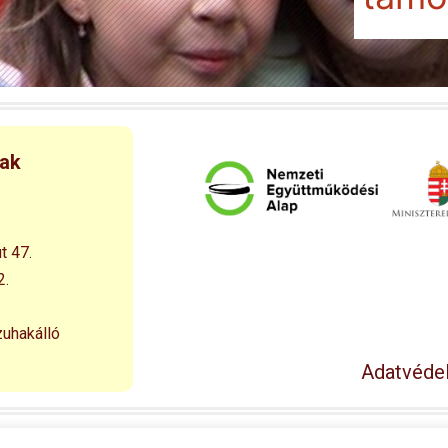
nak
t 47.
2.
zuhakálló
Adatvédel
© 1994 – 2026 Esélyegyenlőséget a Falusi Kisdiáknak Alapítván