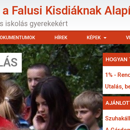
a Falusi Kisdiáknak Alap
os iskolás gyerekekért
OKUMENTUMOK
HÍREK
KÉPEK
V
LÁS
HOGYAN 
1% - Rend
Utalás, b
AJÁNLOT
Szuhakáll