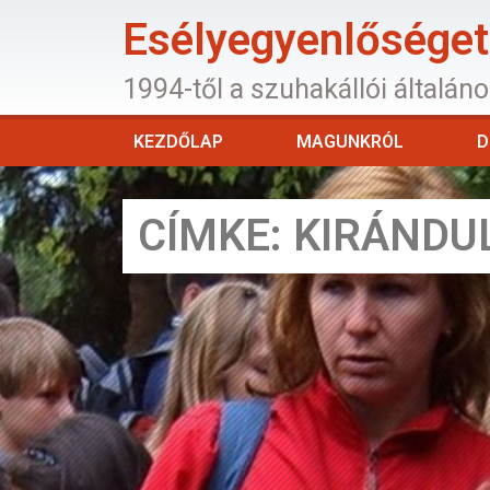
Esélyegyenlőséget 
1994-től a szuhakállói általán
KEZDŐLAP
MAGUNKRÓL
D
CÍMKE: KIRÁNDU