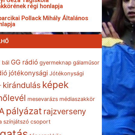
yi Géza Tagiskola
kkörének régi honlapja
arcikai Pollack Mihály Általános
nlapja
LHŐ
GG rádió
7
bál
gyermeknap
gálaműsor
dió
jótékonysági
Jótékonysági
képek
kirándulás
r
őlevél
mesevarázs
médiaszakkör
pályázat
A
rajzverseny
a
színjátszó csoport
gatás