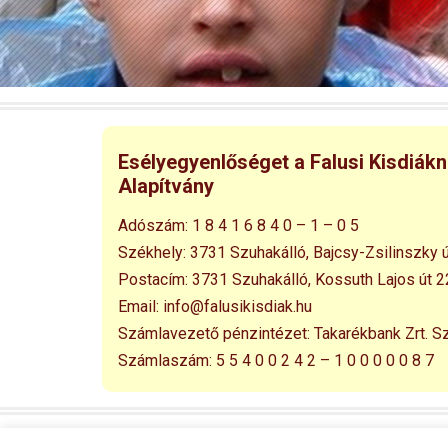
Esélyegyenlőséget a Falusi Kisdiák
Alapítvány
Adószám:
1 8 4 1 6 8 4 0 – 1 – 0 5
Székhely:
3731 Szuhakálló,
Bajcsy-Zsilinszky ú
Postacím:
3731 Szuhakálló,
Kossuth Lajos út 2
Email:
info@falusikisdiak.hu
Számlavezető pénzintézet:
Takarékbank Zrt. S
Számlaszám:
5 5 4 0 0 2 4 2 – 1 0 0 0 0 0 8 7