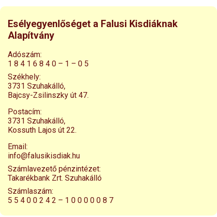
Esélyegyenlőséget a Falusi Kisdiáknak
Alapítvány
Adószám:
1 8 4 1 6 8 4 0 – 1 – 0 5
Székhely:
3731 Szuhakálló,
Bajcsy-Zsilinszky út 47.
Postacím:
3731 Szuhakálló,
Kossuth Lajos út 22.
Email:
info@falusikisdiak.hu
Számlavezető pénzintézet:
Takarékbank Zrt. Szuhakálló
Számlaszám:
5 5 4 0 0 2 4 2 – 1 0 0 0 0 0 8 7