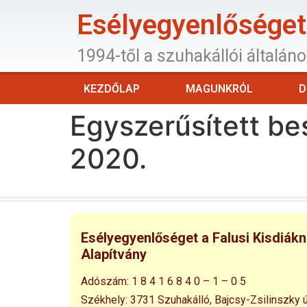
Esélyegyenlőséget 
1994-től a szuhakállói általán
KEZDŐLAP
MAGUNKRÓL
D
Egyszerűsített be
2020.
Esélyegyenlőséget a Falusi Kisdiák
Alapítvány
Adószám:
1 8 4 1 6 8 4 0 – 1 – 0 5
Székhely:
3731 Szuhakálló,
Bajcsy-Zsilinszky ú