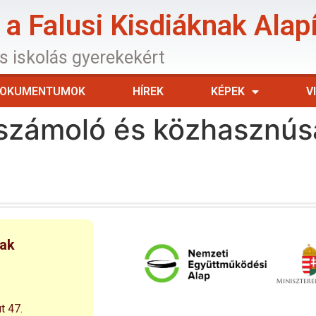
a Falusi Kisdiáknak Alap
os iskolás gyerekekért
OKUMENTUMOK
HÍREK
KÉPEK
V
számoló és közhasznúsá
nak
t 47.