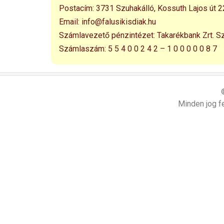
Postacím:
3731 Szuhakálló,
Kossuth Lajos út 2
Email:
info@falusikisdiak.hu
Számlavezető pénzintézet:
Takarékbank Zrt. S
Számlaszám:
5 5 4 0 0 2 4 2 – 1 0 0 0 0 0 8 7
Minden jog fe