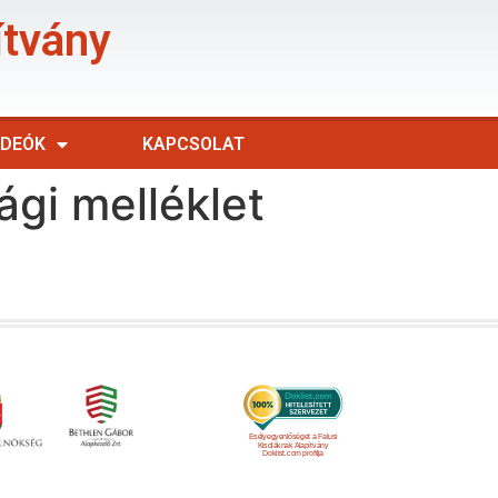
ítvány
IDEÓK
KAPCSOLAT
gi melléklet
Esélyegyenlőséget a Falusi
Kisdiáknak Alapítvány
Doklist.com profilja