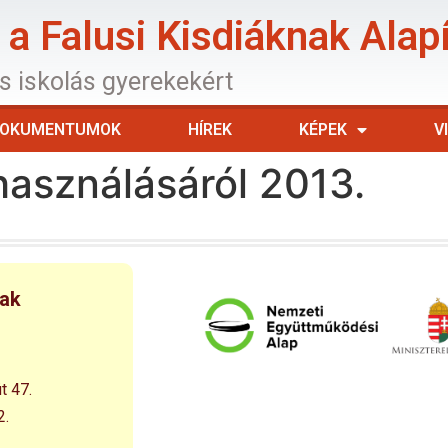
a Falusi Kisdiáknak Alap
os iskolás gyerekekért
OKUMENTUMOK
HÍREK
KÉPEK
V
asználásáról 2013.
nak
t 47.
2.