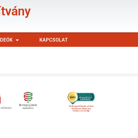
ítvány
IDEÓK
KAPCSOLAT
Esélyegyenlőséget a Falusi
Kisdiáknak Alapítvány
Doklist.com profilja