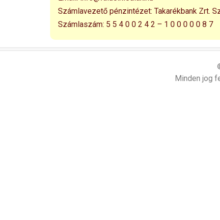
Számlavezető pénzintézet:
Takarékbank Zrt. S
Számlaszám:
5 5 4 0 0 2 4 2 – 1 0 0 0 0 0 8 7
Minden jog fe