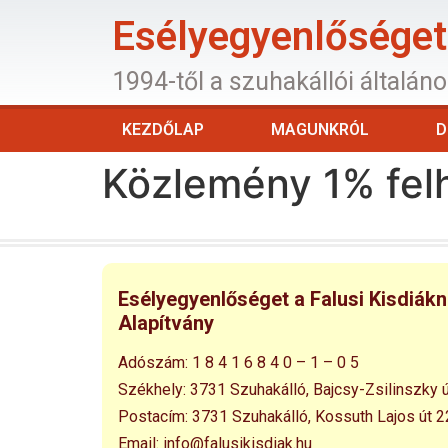
Esélyegyenlőséget 
1994-től a szuhakállói általán
KEZDŐLAP
MAGUNKRÓL
D
Közlemény 1% felh
Esélyegyenlőséget a Falusi Kisdiák
Alapítvány
Adószám:
1 8 4 1 6 8 4 0 – 1 – 0 5
Székhely:
3731 Szuhakálló,
Bajcsy-Zsilinszky ú
Postacím:
3731 Szuhakálló,
Kossuth Lajos út 2
Email:
info@falusikisdiak.hu