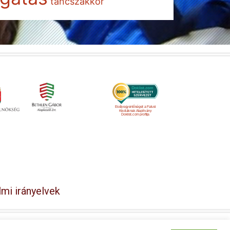
táncszakkör
Esélyegyenlőséget a Falusi
Kisdiáknak Alapítvány
Doklist.com profilja
mi irányelvek
y