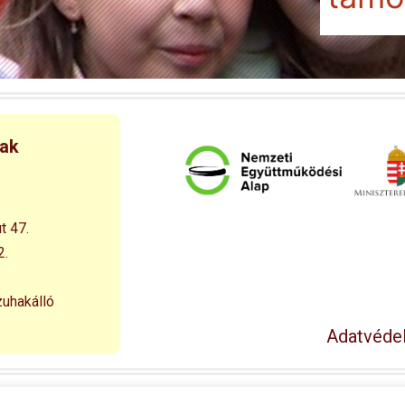
nak
t 47.
2.
zuhakálló
Adatvédel
© 1994 – 2026 Esélyegyenlőséget a Falusi Kisdiáknak Alapítván