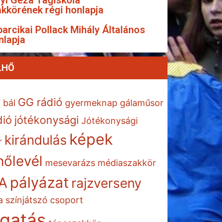
yi Géza Tagiskola
kkörének régi honlapja
arcikai Pollack Mihály Általános
nlapja
LHŐ
GG rádió
7
bál
gyermeknap
gálaműsor
dió
jótékonysági
Jótékonysági
képek
kirándulás
r
őlevél
mesevarázs
médiaszakkör
pályázat
A
rajzverseny
a
színjátszó csoport
gatás