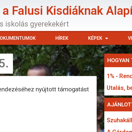
a Falusi Kisdiáknak Alap
os iskolás gyerekekért
OKUMENTUMOK
HÍREK
KÉPEK
V
5.
HOGYAN 
1% - Rend
Utalás, b
endezéséhez nyújtott támogatást
AJÁNLOT
Szuhakáll