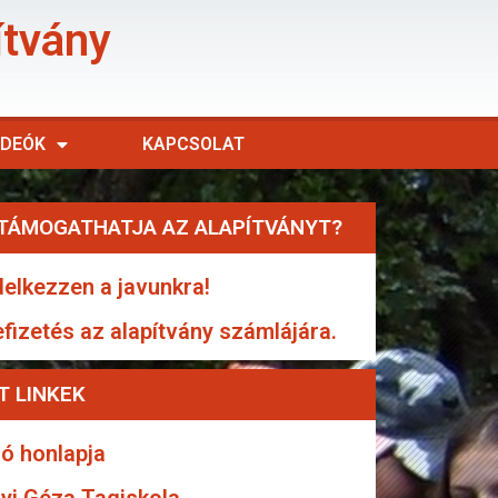
ítvány
IDEÓK
KAPCSOLAT
TÁMOGATHATJA AZ ALAPÍTVÁNYT?
elkezzen a javunkra!
efizetés az alapítvány számlájára.
T LINKEK
ó honlapja