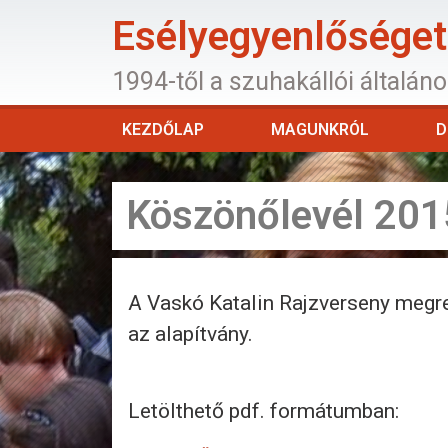
Esélyegyenlőséget 
1994-től a szuhakállói általán
KEZDŐLAP
MAGUNKRÓL
D
Köszönőlevél 201
A Vaskó Katalin Rajzverseny megr
az alapítvány.
Letölthető pdf. formátumban: