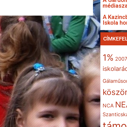
A Gárdon
médiasza
A Kazincb
Iskola ho
CÍMKEFE
1%
200
iskolará
Gálaműso
köszön
NE
NCA
Szanticsk
támo