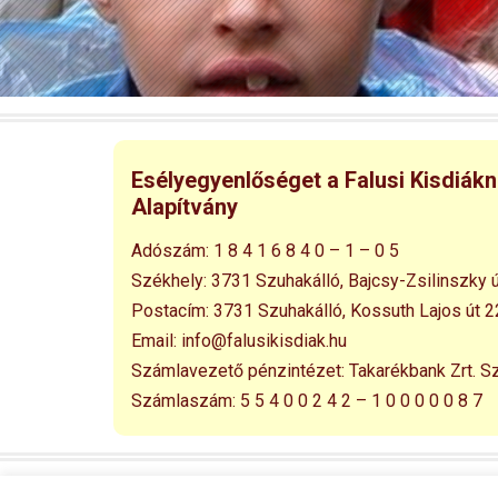
Esélyegyenlőséget a Falusi Kisdiák
Alapítvány
Adószám:
1 8 4 1 6 8 4 0 – 1 – 0 5
Székhely:
3731 Szuhakálló,
Bajcsy-Zsilinszky ú
Postacím:
3731 Szuhakálló,
Kossuth Lajos út 2
Email:
info@falusikisdiak.hu
Számlavezető pénzintézet:
Takarékbank Zrt. S
Számlaszám:
5 5 4 0 0 2 4 2 – 1 0 0 0 0 0 8 7